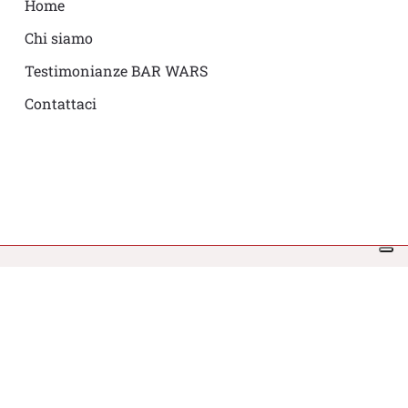
Home
Chi siamo
Testimonianze BAR WARS
Contattaci
© 2026 BAR WARS.
Le tue preferenze relative alla privacy
Informativa sulla raccolta