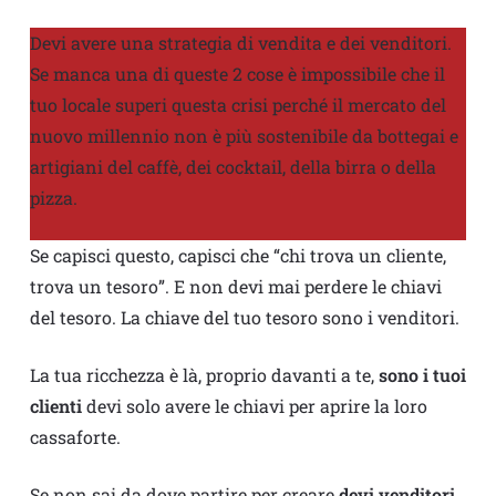
Devi avere una strategia di vendita e dei venditori.
Se manca una di queste 2 cose è impossibile che il
tuo locale superi questa crisi perché il mercato del
nuovo millennio non è più sostenibile da bottegai e
artigiani del caffè, dei cocktail, della birra o della
pizza.
Se capisci questo, capisci che “chi trova un cliente,
trova un tesoro”. E non devi mai perdere le chiavi
del tesoro. La chiave del tuo tesoro sono i venditori.
La tua ricchezza è là, proprio davanti a te,
sono i tuoi
clienti
devi solo avere le chiavi per aprire la loro
cassaforte.
Se non sai da dove partire per creare
devi venditori
,