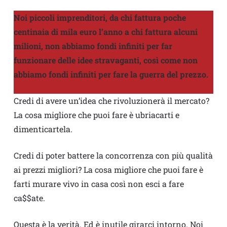
Noi piccoli imprenditori, da chi fattura poche
centinaia di mila euro l’anno a chi fattura alcuni
milioni, non abbiamo fondi infiniti per far
funzionare delle idee stravaganti, così come non
abbiamo fondi infiniti per fare la guerra del prezzo.
Credi di avere un’idea che rivoluzionerà il mercato?
La cosa migliore che puoi fare è ubriacarti e
dimenticartela.
Credi di poter battere la concorrenza con più qualità
ai prezzi migliori? La cosa migliore che puoi fare è
farti murare vivo in casa così non esci a fare
ca$$ate.
Questa è la verità. Ed è inutile girarci intorno. Noi