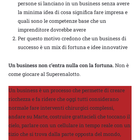
persone si lanciano in un business senza avere
la minima idea di cosa significa fare impresa e
quali sono le competenze base che un
imprenditore dovrebbe avere
Per questo motivo credono che un business di
successo è un mix di fortuna e idee innovative
Un business non c’entra nulla con la fortuna.
Non è
come giocare al Superenalotto.
Un business è un processo che permette di creare
ricchezza e fa ridere che oggi tutti considerano
normale fare interventi chirurgici complessi,
andare su Marte, costruire grattacieli che toccano il
cielo, parlare con un cellulare in tempo reale con un
tizio che si trova dalla parte opposta del mondo,