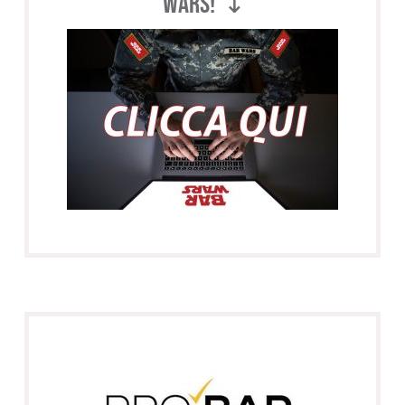
WARS! ↴