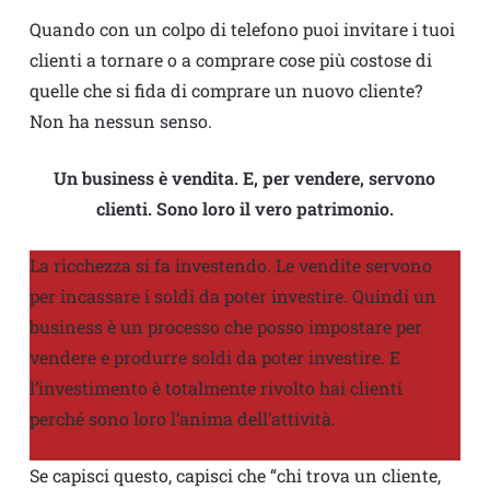
Quando con un colpo di telefono puoi invitare i tuoi
clienti a tornare o a comprare cose più costose di
quelle che si fida di comprare un nuovo cliente?
Non ha nessun senso.
Un business è vendita. E, per vendere, servono
clienti. Sono loro il vero patrimonio.
La ricchezza si fa investendo. Le vendite servono
per incassare i soldi da poter investire. Quindi un
business è un processo che posso impostare per
vendere e produrre soldi da poter investire. E
l’investimento è totalmente rivolto hai clienti
perché sono loro l’anima dell’attività.
Se capisci questo, capisci che “chi trova un cliente,