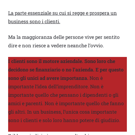
La parte essenziale su cui si regge e prospera un
business sono i clienti.
Ma la maggioranza delle persone vive per sentito
dire e non riesce a vedere neanche l’ovvio.
I clienti sono il motore aziendale. Sono loro che
decidono se finanziario o no l’azienda. E per questo
sono gli unici ad avere importanza.
Non è
importante l’idea dell’imprenditore. Non è
importante quello che pensano i dipendenti o gli
amici e parenti. Non è importante quello che fanno
gli altri. In un business, l’unica cosa importante
sono i clienti e solo loro hanno potere di giudizio.