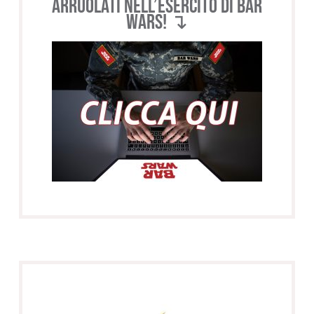
Arruolati nell’esercito di BAR
WARS! ↴