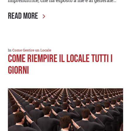
imprenditrice, che ha esposto a me e al generale…
Read More
In
Come Gestire un Locale
COME RIEMPIRE IL LOCALE TUTTI I
GIORNI