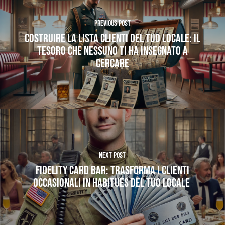
Previous Post
Costruire la Lista Clienti del tuo locale: Il
tesoro che nessuno ti ha insegnato a
cercare
Next Post
Fidelity Card Bar: trasforma i clienti
occasionali in habitués del tuo locale