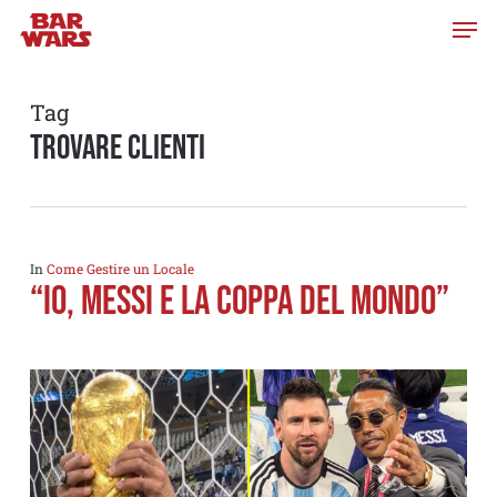
Skip
to
main
content
Tag
trovare clienti
In
Come Gestire un Locale
“Io, Messi e la Coppa del Mondo”