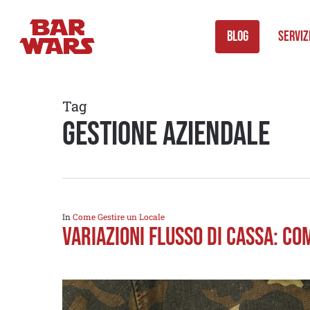
Skip
to
Blog
Serviz
main
content
Tag
gestione aziendale
In
Come Gestire un Locale
VARIAZIONI FLUSSO DI CASSA: CO