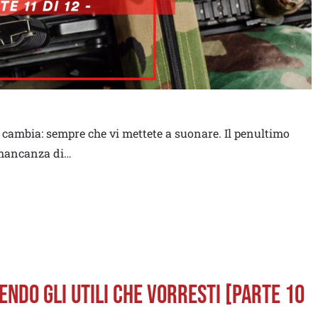
 cambia: sempre che vi mettete a suonare. Il penultimo
a mancanza di…
CENDO GLI UTILI CHE VORRESTI [PARTE 10