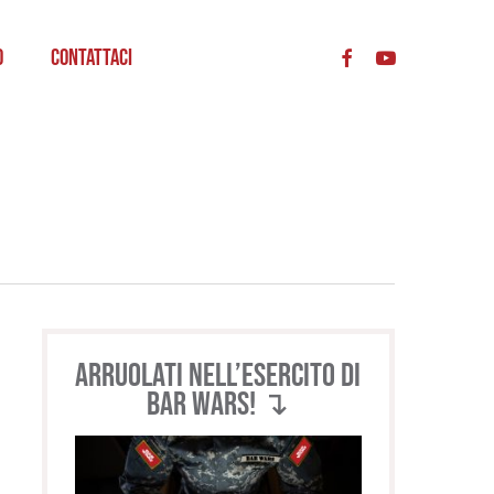
acc
o
Contattaci
Arruolati nell’esercito di
BAR WARS! ↴