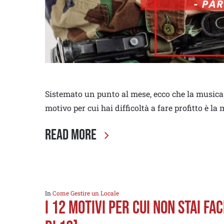
Sistemato un punto al mese, ecco che la musica
motivo per cui hai difficoltà a fare profitto è l
Read More
In
Come Gestire un Locale
I 12 MOTIVI PER CUI NON STAI FA