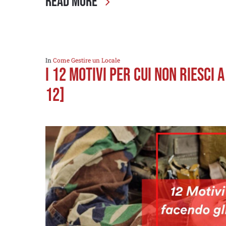
Read More
In
Come Gestire un Locale
I 12 MOTIVI PER CUI NON RIESCI 
12]