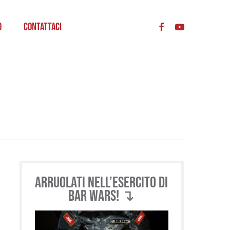
acc
o
Contattaci
Arruolati nell’esercito di
BAR WARS! ↴