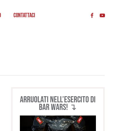
acc
o
Contattaci
Arruolati nell’esercito di
BAR WARS! ↴