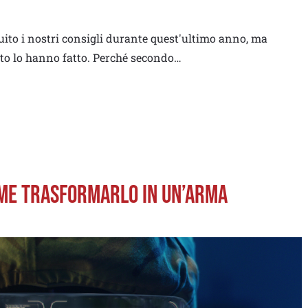
guito i nostri consigli durante quest'ultimo anno, ma
ito lo hanno fatto. Perché secondo…
ome trasformarlo in un’arma