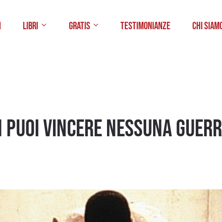
i
Libri
Gratis
Testimonianze
Chi Siam
n puoi vincere nessuna guer