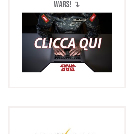
WARS! ↴