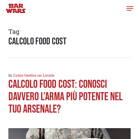
Skip
to
main
content
Tag
calcolo food cost
In
Come Gestire un Locale
Calcolo food cost: conosci
davvero l’arma piÙ potente nel
tuo arsenale?