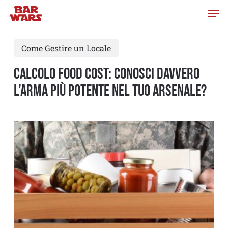
Skip
to
main
Come Gestire un Locale
content
Calcolo food cost: conosci davvero
l’arma piÙ potente nel tuo arsenale?