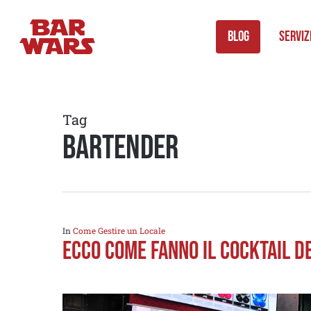
Skip
to
Blog
Serviz
main
content
Tag
bartender
In
Come Gestire un Locale
Ecco come fanno il Cocktail D