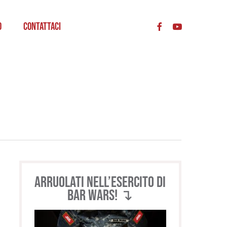
acc
o
Contattaci
Arruolati nell’esercito di
BAR WARS! ↴