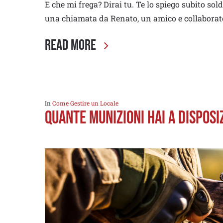
E che mi frega? Dirai tu. Te lo spiego subito so
una chiamata da Renato, un amico e collaborat
Read More
In
Come Gestire un Locale
Quante munizioni hai a disposi