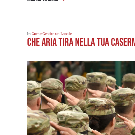
In
Come Gestire un Locale
Che aria tira nella tua Caser