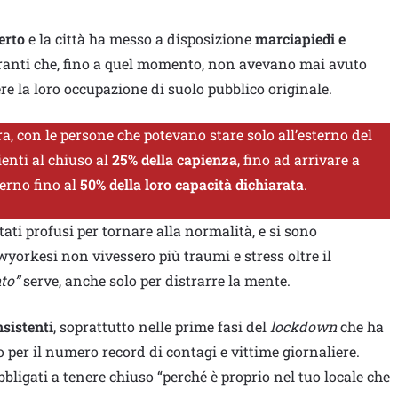
erto
e la città ha messo a disposizione
marciapiedi e
toranti che, fino a quel momento, non avevano mai avuto
e la loro occupazione di suolo pubblico originale.
ra, con le persone che potevano stare solo all’esterno del
ienti al chiuso al
25% della capienza
, fino ad arrivare a
terno fino al
50% della loro capacità dichiarata
.
ti profusi per tornare alla normalità, e si sono
yorkesi non vivessero più traumi e stress oltre il
nto”
serve, anche solo per distrarre la mente.
nsistenti
, soprattutto nelle prime fasi del
lockdown
che ha
 per il numero record di contagi e vittime giornaliere.
ligati a tenere chiuso “perché è proprio nel tuo locale che