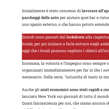
Inizialmente è stato concesso di
lavorare all’ap
parcheggi delle auto
per aiutare quei bar e ris
uno spazio esterno, o che hanno potuto estender
Quindi sono passati dal
lockdown
alla riapertu
locale, per poi iniziare a farle entrare negli amb
oggi che i locali possono ospitare i clienti all’in
Insomma, la volontà e l’impegno sono sempre sta
organizzati immediatamente per far sì che i new
necessario. Della serie,
“un’uscita di tanto in ta
Anche gli
aiuti economici sono stati rapidi e co
lanciato New York sui giornali di tutto il mondo
Quasi fantascienza per noi, che siamo ancora obb