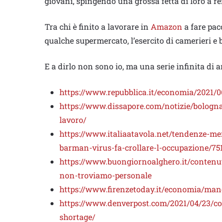
giovani, spingendo una grossa fetta di loro a re
Tra chi è finito a lavorare in
Amazon
a fare pacc
qualche supermercato, l’esercito di camerieri e
E a dirlo non sono io, ma una serie infinita di a
https://www.repubblica.it/economia/2021/
https://www.dissapore.com/notizie/bologna
lavoro/
https://www.italiaatavola.net/tendenze-me
barman-virus-fa-crollare-l-occupazione/75
https://www.buongiornoalghero.it/contenut
non-troviamo-personale
https://www.firenzetoday.it/economia/manc
https://www.denverpost.com/2021/04/23/c
shortage/