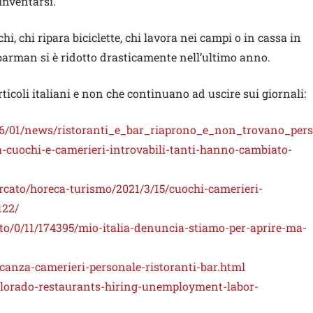
inventarsi.
hi, chi ripara biciclette, chi lavora nei campi o in cassa in
 barman si è ridotto drasticamente nell’ultimo anno.
rticoli italiani e non che continuano ad uscire sui giornali:
06/01/news/ristoranti_e_bar_riaprono_e_non_trovano_per
-cuochi-e-camerieri-introvabili-tanti-hanno-cambiato-
rcato/horeca-turismo/2021/3/15/cuochi-camerieri-
122/
o/0/11/174395/mio-italia-denuncia-stiamo-per-aprire-ma-
anza-camerieri-personale-ristoranti-bar.html
olorado-restaurants-hiring-unemployment-labor-