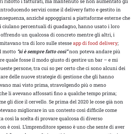
ri ridotto i fatturati, ma mantenuto se non aumentato gli
introducendo servizi come il delivery fatto e gestito in
onseguenza, anziché appoggiarsi a piattaforme esterne che
i ciulano percentuali di guadagno, hanno usato i loro
 offrendo un qualcosa di concreto mentre gli altri, i
itavano tra di loro sulle stesse
app di food delivery
;
il motto
“si è sempre fatto così”
non poteva andare più
ire quale fosse il modo giusto di gestire un bar – e mi
ueste persone, tra cui so per certo che ci sono alcuni dei
are delle nuove strategie di gestione che gli hanno
evano mai visto prima, stravolgendo più o meno
 che li avevano affossati fino a qualche tempo prima;
e gli dice il cervello. Se prima del 2020 le cose già non
evano migliorare in un contesto così difficile come
a così la scelta di provare qualcosa di diverso
 è così. L’imprenditore spesso è uno che sente di aver