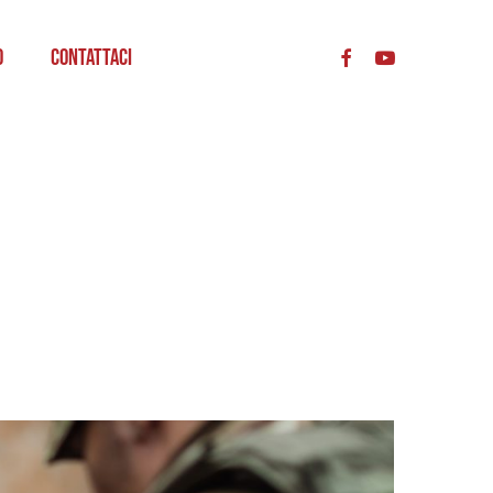
acc
o
Contattaci