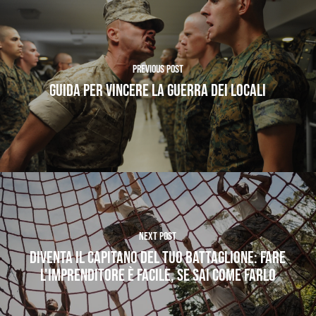
Previous Post
Guida per vincere la guerra dei locali
Next Post
DIVENTA IL CAPITANO DEL TUO BATTAGLIONE: FARE
L'IMPRENDITORE è FACILE, SE SAI COME FARLO