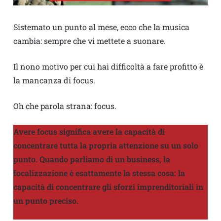
Sistemato un punto al mese, ecco che la musica
cambia: sempre che vi mettete a suonare.
Il nono motivo per cui hai difficoltà a fare profitto è
la mancanza di focus.
Oh che parola strana: focus.
Avere focus significa avere la capacità di
concentrare tutta la propria attenzione su un solo
punto. Quando parliamo di un business, la
focalizzazione è esattamente la stessa cosa: la
capacità di concentrare gli sforzi imprenditoriali in
un punto preciso.