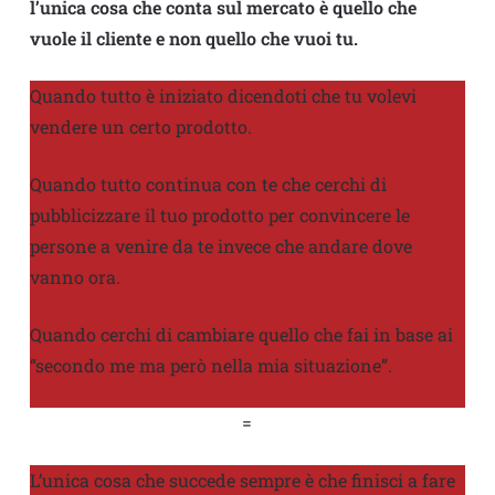
l’unica cosa che conta sul mercato è quello che
vuole il cliente e non quello che vuoi tu.
Quando tutto è iniziato dicendoti che tu volevi
vendere un certo prodotto.
Quando tutto continua con te che cerchi di
pubblicizzare il tuo prodotto per convincere le
persone a venire da te invece che andare dove
vanno ora.
Quando cerchi di cambiare quello che fai in base ai
“secondo me ma però nella mia situazione”.
=
L’unica cosa che succede sempre è che finisci a fare