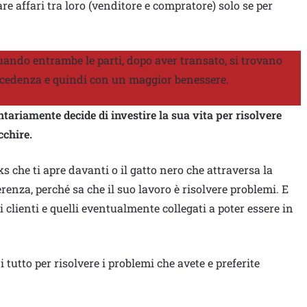
e affari tra loro (venditore e compratore) solo se per
ando entrambe le parti, dopo aver transato, si trovano
ecedenza e quindi con un maggior benessere.
ariamente decide di investire la sua vita per risolvere
cchire.
ks che ti apre davanti o il gatto nero che attraversa la
enza, perché sa che il suo lavoro è risolvere problemi. E
i clienti e quelli eventualmente collegati a poter essere in
 tutto per risolvere i problemi che avete e preferite