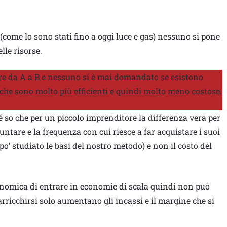
 (come lo sono stati fino a oggi luce e gas) nessuno si pone
lle risorse.
ivare da A a B e nessuno si è mai domandato se esistono
che sono molto più efficienti e quindi molto meno costose.
 so che per un piccolo imprenditore la differenza vera per
puntare e la frequenza con cui riesce a far acquistare i suoi
 po’ studiato le basi del nostro metodo) e non il costo del
onomica di entrare in economie di scala quindi non può
arricchirsi solo aumentano gli incassi e il margine che si