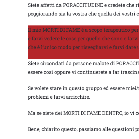
Siete affetti da PORACCITUDINE e credete che ri
peggiorando sia la vostra che quella dei vostri ca
Il mio MORTI DI FAME è a scopo terapeutico perc
è farvi vedere le cose per quello che sono e farv
che è l’unico modo per risvegliarvi e farvi dare
Siete circondati da persone malate di PORACCIT
essere così oppure vi continuerete a far trascina
Se volete stare in questo gruppo ed essere miei/n
problemi e farvi arricchire.
Ma se siete dei MORTI DI FAME DENTRO, io vi cer
Bene, chiarito questo, passiamo alle questioni p