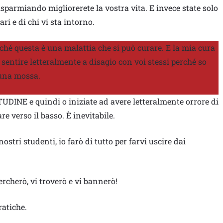
sparmiando migliorerete la vostra vita. E invece state solo
ri e di chi vi sta intorno.
hé questa è una malattia che si può curare. E la mia cura
i sentire letteralmente a disagio con voi stessi perché so
 una mossa.
UDINE e quindi o iniziate ad avere letteralmente orrore di
re verso il basso. È inevitabile.
ostri studenti, io farò di tutto per farvi uscire dai
cherò, vi troverò e vi bannerò!
ratiche.