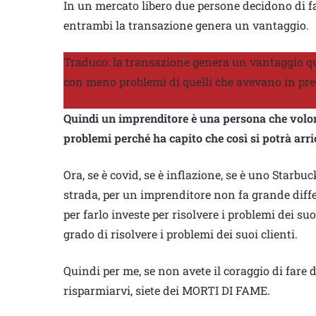
In un mercato libero due persone decidono di far
entrambi la transazione genera un vantaggio.
Traduco: la transazione genera un vantaggio qu
con meno problemi di quelli che avevano in pr
Quindi un imprenditore è una persona che volont
problemi perché ha capito che così si potrà arri
Ora, se è covid, se è inflazione, se è uno Starbuc
strada, per un imprenditore non fa grande differ
per farlo investe per risolvere i problemi dei suo
grado di risolvere i problemi dei suoi clienti.
Quindi per me, se non avete il coraggio di fare di
risparmiarvi, siete dei MORTI DI FAME.