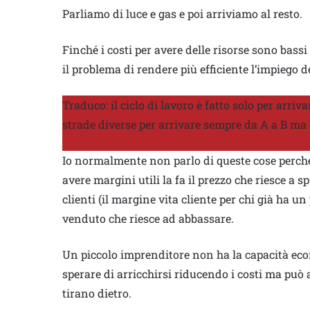
Parliamo di luce e gas e poi arriviamo al resto.
Finché i costi per avere delle risorse sono bassi
il problema di rendere più efficiente l’impiego de
Traduco: il ciclo di lavoro è fatto solo per arr
strade diverse per arrivare sempre da A a B ma 
Io normalmente non parlo di queste cose perché
avere margini utili la fa il prezzo che riesce a s
clienti (il margine vita cliente per chi già ha un
venduto che riesce ad abbassare.
Un piccolo imprenditore non ha la capacità ec
sperare di arricchirsi riducendo i costi ma può 
tirano dietro.