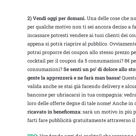
2)
Vendi oggi per domani.
Una delle cose che non
per qualche motivo non ti sei ancora deciso a fa
incassare potresti vendere ai tuoi clienti dei c
appena si potrà riaprire al pubblico. Ovviamente
potrai proporre dei coupon allo stesso prezzo per
cocktail per il coupon da 5 consumazioni? 8€ pe
consumazioni?
Se senti un po’ di dolore allo st
gente la apprezzerà e ne farà man bassa!
Questa
valida anche se stai già facendo delivery e alcu
bancone per ubriacarsi in tua compagnia: vedrai
loro delle offerte degne di tale nome! Anche in 
ricavato in beneficenza
: sarà un motivo in più p
farti fare pubblicità gratuitamente attraverso i
PRO:
Vendendo oggi dei cocktail che verranno 