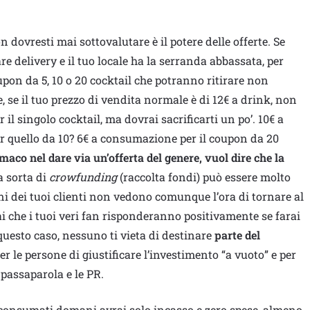
 dovresti mai sottovalutare è il potere delle offerte. Se
re delivery e il tuo locale ha la serranda abbassata, per
oupon da 5, 10 o 20 cocktail che potranno ritirare non
, se il tuo prezzo di vendita normale è di 12€ a drink, non
 il singolo cocktail, ma dovrai sacrificarti un po’. 10€ a
r quello da 10? 6€ a consumazione per il coupon da 20
omaco nel dare via un’offerta del genere, vuol dire che la
 sorta di
crowfunding
(raccolta fondi) può essere molto
ni dei tuoi clienti non vedono comunque l’ora di tornare al
 che i tuoi veri fan risponderanno positivamente se farai
questo caso, nessuno ti vieta di destinare
parte del
er le persone di giustificare l’investimento “a vuoto” e per
l passaparola e le PR.
consumati domani avrai solo incasso e zero spese, almeno