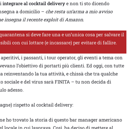
oi
integrare al cocktail delivery
e non ti sto dicendo
onsegna a domicilio –
che resta un’arma a mio avviso
e insegna il recente exploit di Amazon
.
quarantena si deve fare una e un’unica cosa per salvare il
bili con cui lottare (e incassare) per evitare di fallire.
aperitivi, i passanti, i tour operator, gli eventi a tema con
evano l’obiettivo di portarti più clienti. Ed oggi, con tutte
osa reinventando la tua attività, e chissà che tra qualche
 sociale e del virus sarà FINITA – tu non decida di
culo adesso.
agne) rispetto al cocktail delivery:
ne ho trovato la storia di questo bar manager americano
 locale in cui lavorava. Così, ha deciso di mettere al