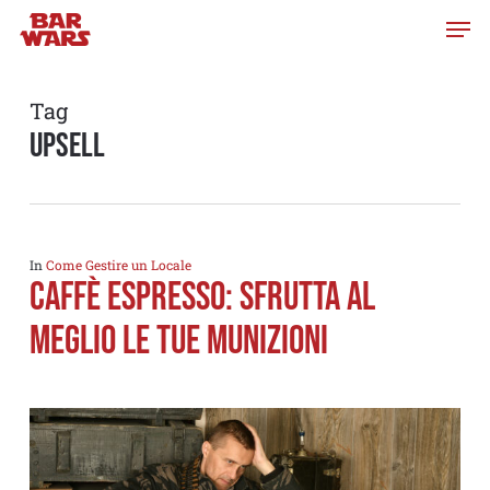
Skip
to
main
content
Tag
upsell
In
Come Gestire un Locale
Caffè espresso: Sfrutta al
meglio le tue munizioni