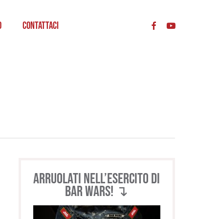
acc
o
Contattaci
Arruolati nell’esercito di
BAR WARS! ↴