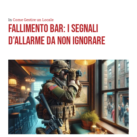
In
Come Gestire un Locale
Fallimento Bar: I Segnali
d’Allarme da Non Ignorare