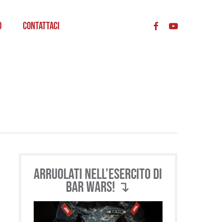
acc
o
Contattaci
Arruolati nell’esercito di
BAR WARS! ↴