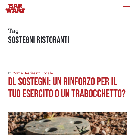
Skip
to
main
content
Tag
sostegni ristoranti
In
Come Gestire un Locale
DL Sostegni: un Rinforzo per il
tuo esercito o un trabocchetto?