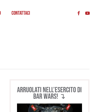
acc
o
Contattaci
Arruolati nell’esercito di
BAR WARS! ↴