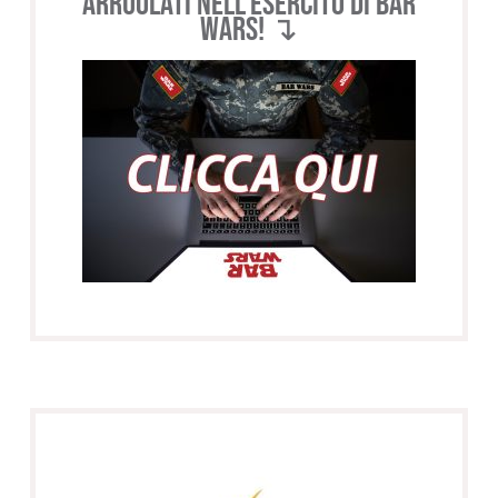
Arruolati nell’esercito di BAR
WARS! ↴