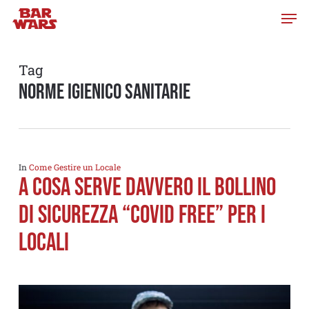
Skip
to
main
content
Tag
norme igienico sanitarie
In
Come Gestire un Locale
A cosa serve DAVVERO il Bollino
di Sicurezza “COVID FREE” per i
locali