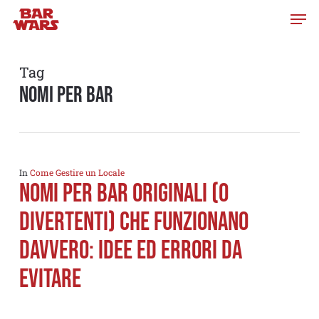
Skip
to
main
content
Tag
nomi per bar
In
Come Gestire un Locale
NOMI PER BAR originali (o
divertenti) che funzionano
davvero: idee ed ERRORI DA
EVITARE