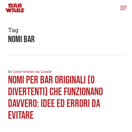
Skip
to
main
content
Tag
nomi bar
In
Come Gestire un Locale
NOMI PER BAR originali (o
divertenti) che funzionano
davvero: idee ed ERRORI DA
EVITARE