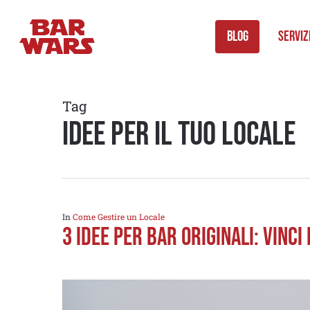
Skip
to
Blog
Serviz
main
content
Tag
idee per il tuo locale
In
Come Gestire un Locale
3 Idee per Bar Originali: Vinci