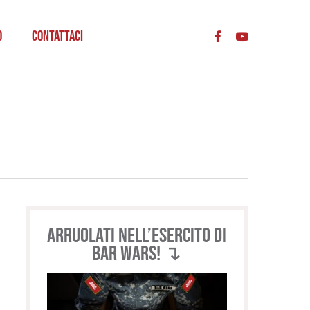
acc
o
Contattaci
Arruolati nell’esercito di
BAR WARS! ↴