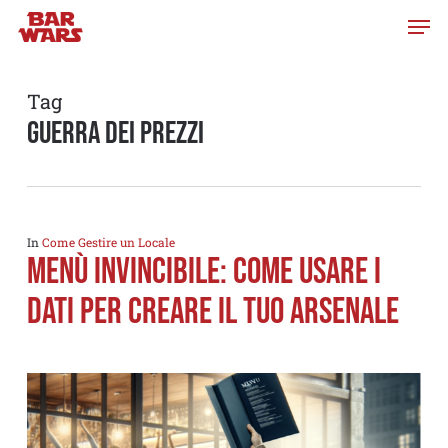
Skip
to
main
content
Tag
guerra dei prezzi
In
Come Gestire un Locale
Menù invincibile: come usare i
dati per creare il tuo arsenale