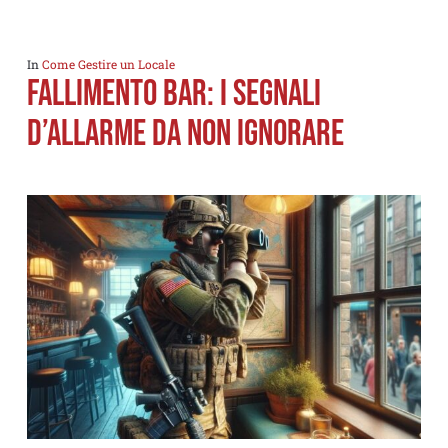
In
Come Gestire un Locale
Fallimento Bar: I Segnali
d’Allarme da Non Ignorare