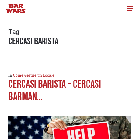
Skip
to
main
content
Tag
cercasi barista
In
Come Gestire un Locale
CERCASI BARISTA – CERCASI
BARMAN…