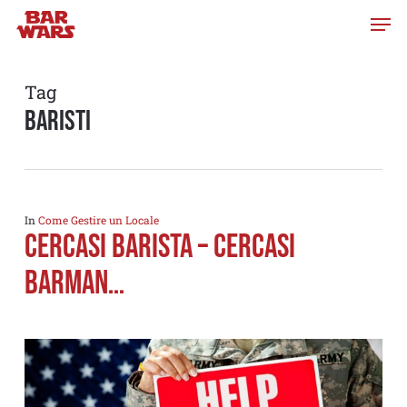
Skip
to
main
content
Tag
baristi
In
Come Gestire un Locale
CERCASI BARISTA – CERCASI
BARMAN…