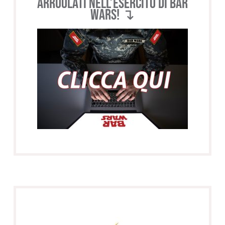
Arruolati nell’esercito di BAR
WARS! ↴