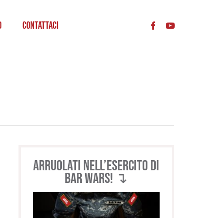
acc
o
Contattaci
Arruolati nell’esercito di
BAR WARS! ↴