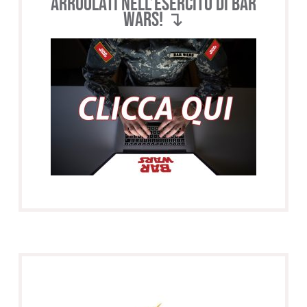
Arruolati nell’esercito di BAR
WARS! ↴