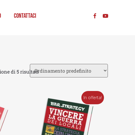
acc
o
Contattaci
one di 5 risultati
In offerta!