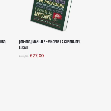
Aggiungi Al Carrello
cubo
[on-org] Manuale – Vincere la Guerra dei
Locali
€
27,00
€
36,90