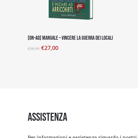
Aggiungi Al Carrello
[on–ad] Manuale – Vincere la Guerra dei Locali
€
27,00
€
36,90
Assistenza
Per informazioni e assistenza riguardo i nostri