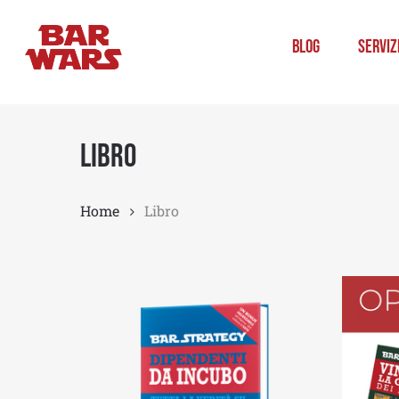
Skip
to
Blog
Serviz
main
content
Libro
Home
Libro