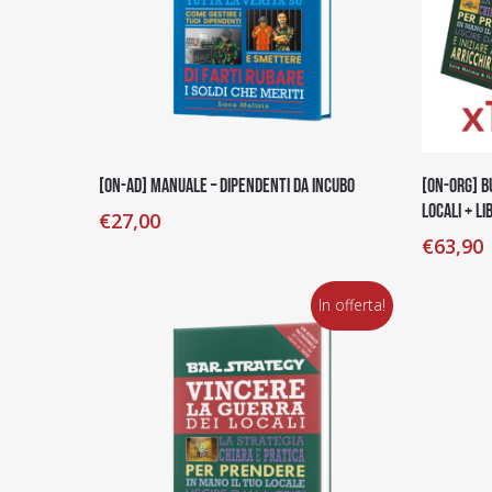
Aggiungi Al Carrello
[on-ad] Manuale – Dipendenti da Incubo
[on-org] B
locali + L
€
27,00
€
63,90
In offerta!